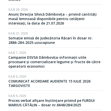
IULIE 28, 2026
Anunț Direcția Silvică Dâmbovița – privind cantități
masă lemnoasă disponibile pentru cetățenii
interesați, la data de 21.07.2026
IULIE 21, 2026
Somație emisă de Judecătoria Răcari în dosar nr.
2886-284-2025-uzucapiune
IULIE 7, 2026
Campanie DSVSA Dâmbovița-informații utile
procesare și comercializare legume și fructe de către
operatorii economici
IULIE 6, 2026
COMUNICAT ACORDARE AUDIENTE 15 IULIE 2026
TARGOVISTE
IULIE 6, 2026
Proces verbal afișare înștiințare privind pe FURDUI
MARIUS CĂTĂLIN – dosar nr.6648/284/2025