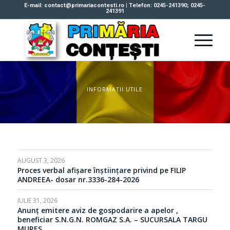
E-mail: contact@primariacontesti.ro | Telefon: 0245-241390; 0245-
241391
INFORMAȚII UTILE
AUGUST 3, 2026
Proces verbal afișare înștiințare privind pe FILIP
ANDREEA- dosar nr.3336-284-2026
IULIE 31, 2026
Anunț emitere aviz de gospodarire a apelor ,
beneficiar S.N.G.N. ROMGAZ S.A. – SUCURSALA TARGU
MURES