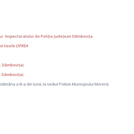
lui Inspectoratului de Poliție Județean Dâmbovița
rd-Vasile OPREA
P.J. Dâmbovița)
J. Dâmbovița)
săptămâna a III-a din lună, la sediul Poliţiei Municipiului Moreni).