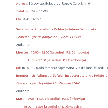
Adresa:
Târgovişte, Bulevardul Regele Carol I, nr. 64.
Telefon:
0245-611790
Fax:
0245-632557
Șef al Inspectoratului de Poliție Județean Dâmbovița
Comisar – șef de poliție Ion – Viorel POLEXE
Audiențe:
Miercuri: 10.00 – 12.00 (la sediul I.P.J. Dâmboviţa)
15.30 – 17.00 (la sediul I.P.J. Dâmbovița)
Joi
: 10.00 – 12.00 (în teritoriu: săptămâna IV-a din lună, la sediul
Împuternicit Adjunct al Șefului Inspectoratului de Poliție 
Comisar – șef de poliție Alin-Nicolae STAN
Audiențe:
Marți: 10.00 – 12.00 ( la sediul I.P.J. Dâmbovița)
16.00 – 16.30 ( la sediul I.P.J. Dâmbovița)