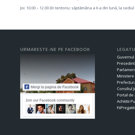
Joi: 10.00 – 12.00 (în teritoriu: săptămâna a II-a din lună, la sediul
URMARESTE-NE PE FACEBOOK
LEGATU
Guvernul
Presedint
Parlament
Ministere
Prefectur
Mergi la pagina de Facebook
Consiliul
Portal de 
Join our Facebook community
Achititii P
FiiPregatit