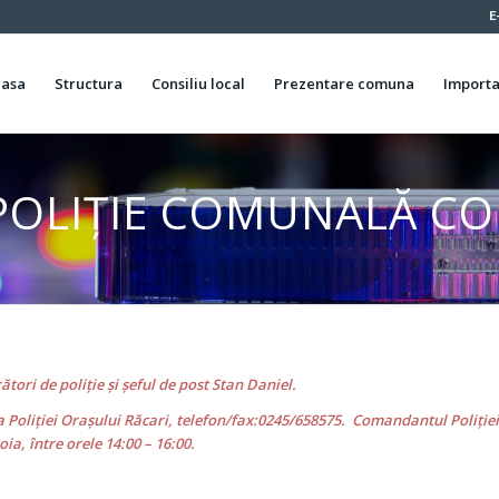
E
casa
Structura
Consiliu local
Prezentare comuna
Importa
POLIȚIE COMUNALĂ CO
ători de poliţie şi şeful de post Stan Daniel.
 a
Poliţiei Oraşului Răcari, telefon/fax:0245/658575.
Comandantul Poliţiei 
ia, între orele 14:00 – 16:00.