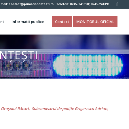
-mail: contact@primariacontesti.ro | Telefon: 0245-241390; 0245-241391
nt
Informatii publice
Contact
MONITORUL OFICIAL
NȚEȘTI
Oraşului Răcari, Subcomisarul de poliție Grigorescu Adrian,