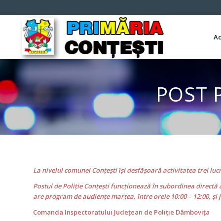
A
POST 
La nivelul comunei Conţeşti îşi desfăşoară activitatea trei lucr
Postul de Poliţie Conţeşti funcţionează în subordinea directă
are program de audienţe marțea, între orele 10:00 – 12:00, şi jo
Comanda Inspectoratului Judeţean de Poliţie Dâmboviţa