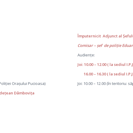
Împuternicit Adjunct al Șefu
Comisar – șef de poliție Edua
Audiențe:
Joi: 10.00 – 12.00 ( la sediul I.
16.00 – 16.30 ( la sediul I.P.
 Poliţiei Orașului Pucioasa)
Joi: 10.00 – 12.00 (în teritoriu: 
Județean Dâmbovița