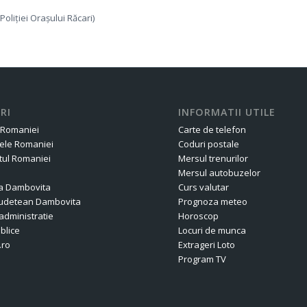
 Poliţiei Orașului Răcari)
RI
INFORMATII UTILE
 Romaniei
Carte de telefon
ele Romaniei
Coduri postale
ul Romaniei
Mersul trenurilor
Mersul autobuzelor
a Dambovita
Curs valutar
 Judetean Dambovita
Prognoza meteo
administratie
Horoscop
ublice
Locuri de munca
.ro
Extrageri Loto
Program TV