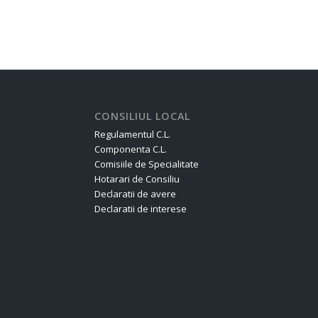
CONSILIUL LOCAL
Regulamentul C.L.
Componenta C.L.
Comisiile de Specialitate
Hotarari de Consiliu
Declaratii de avere
Declaratii de interese