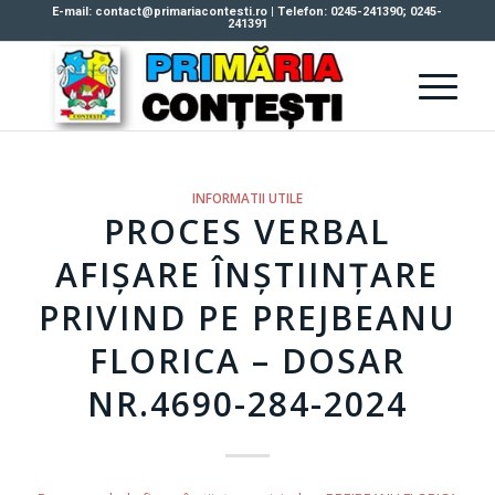
E-mail: contact@primariacontesti.ro | Telefon: 0245-241390; 0245-
241391
INFORMATII UTILE
PROCES VERBAL
AFIȘARE ÎNȘTIINȚARE
PRIVIND PE PREJBEANU
FLORICA – DOSAR
NR.4690-284-2024