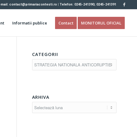
-mail: contact@primariacontesti.ro | Telefon: 0245-241390; 0245-241391
nt
Informatii publice
Contact
MONITORUL OFICIAL
CATEGORII
Categorii
ARHIVA