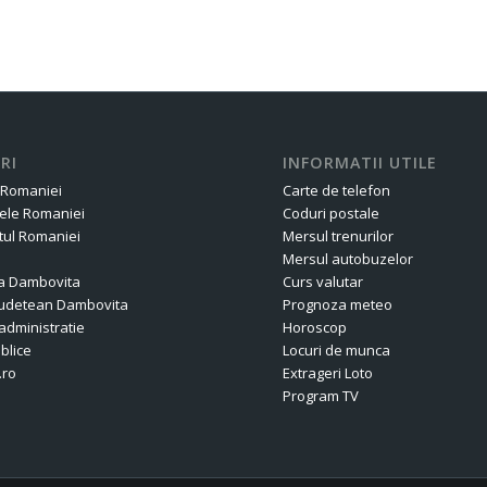
RI
INFORMATII UTILE
 Romaniei
Carte de telefon
ele Romaniei
Coduri postale
ul Romaniei
Mersul trenurilor
Mersul autobuzelor
a Dambovita
Curs valutar
 Judetean Dambovita
Prognoza meteo
administratie
Horoscop
ublice
Locuri de munca
.ro
Extrageri Loto
Program TV