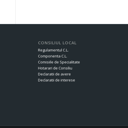
CONSILIUL LOCAL
Regulamentul C.L.
Componenta C.L.
Comisiile de Specialitate
Hotarari de Consiliu
Declaratii de avere
Declaratii de interese