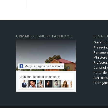
URMARESTE-NE PE FACEBOOK
LEGATU
Guvernul
Presedint
Parlament
Ministere
Prefectur
Mergi la pagina de Facebook
Consiliul
Portal de 
Join our Facebook community
Achititii P
FiiPregatit