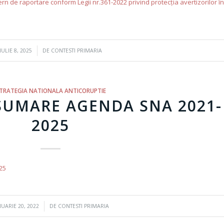
tern de raportare conform Legii nr.361-2022 privind protecția avertizorilor în
/
IULIE 8, 2025
DE
CONTESTI PRIMARIA
TRATEGIA NATIONALA ANTICORUPTIE
SUMARE AGENDA SNA 2021-
2025
25
/
NUARIE 20, 2022
DE
CONTESTI PRIMARIA