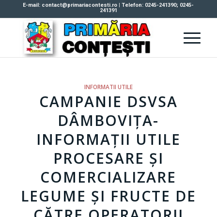
E-mail: contact@primariacontesti.ro | Telefon: 0245-241390; 0245-
241391
INFORMATII UTILE
CAMPANIE DSVSA
DÂMBOVIȚA-
INFORMAȚII UTILE
PROCESARE ȘI
COMERCIALIZARE
LEGUME ȘI FRUCTE DE
CĂTRE OPERATORII