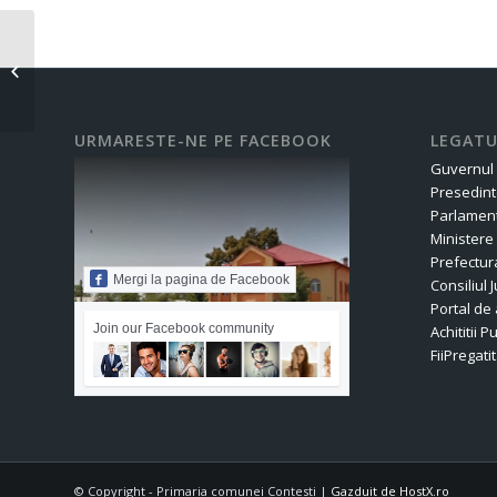
COMUNICAT BT Ploiesti ACTIVITATE
2025
URMARESTE-NE PE FACEBOOK
LEGATU
Guvernul
Presedint
Parlament
Ministere
Prefectur
Mergi la pagina de Facebook
Consiliul
Portal de 
Join our Facebook community
Achititii P
FiiPregatit
© Copyright - Primaria comunei Contesti |
Gazduit de HostX.ro