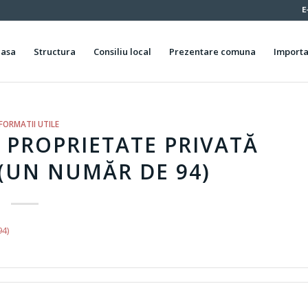
E
casa
Structura
Consiliu local
Prezentare comuna
Importa
FORMATII UTILE
 PROPRIETATE PRIVATĂ
(UN NUMĂR DE 94)
94)