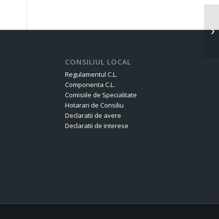
Of
CONSILIUL LOCAL
Regulamentul C.L.
Componenta C.L.
Comisiile de Specialitate
Hotarari de Consiliu
Declaratii de avere
Declaratii de interese