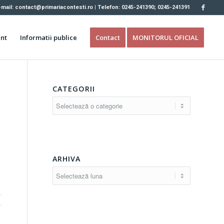
-mail: contact@primariacontesti.ro | Telefon: 0245-241390; 0245-241391
nt
Informatii publice
Contact
MONITORUL OFICIAL
CATEGORII
Categorii
ARHIVA