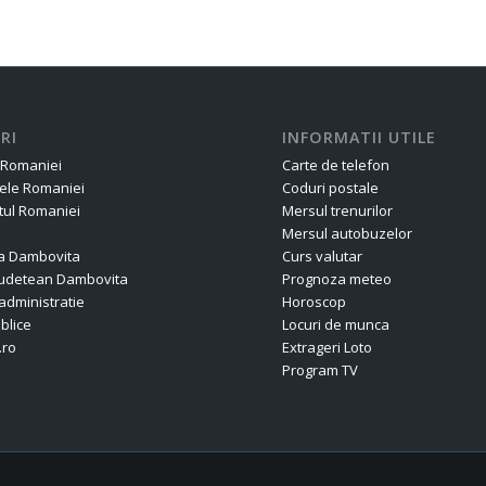
RI
INFORMATII UTILE
 Romaniei
Carte de telefon
ele Romaniei
Coduri postale
ul Romaniei
Mersul trenurilor
Mersul autobuzelor
a Dambovita
Curs valutar
 Judetean Dambovita
Prognoza meteo
administratie
Horoscop
ublice
Locuri de munca
.ro
Extrageri Loto
Program TV