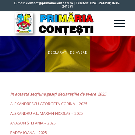
E-mail: contact@primariacontesti.ro | Telefon: 0245-241390; 0245-
241391
DECLARATII DE AVERE
În această secţiune găsiţi declaraţiile de avere 2025
ALEXANDRESCU GEORGETA-CORINA – 2025
ALEXANDRU A.L. MARIAN-NICOLAE – 2025
ANASON ȘTEFANIA – 2025
BADEA IOANA – 2025