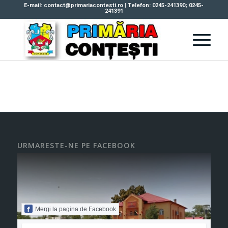
E-mail: contact@primariacontesti.ro | Telefon: 0245-241390; 0245-
241391
URMARESTE-NE PE FACEBOOK
Mergi la pagina de Facebook