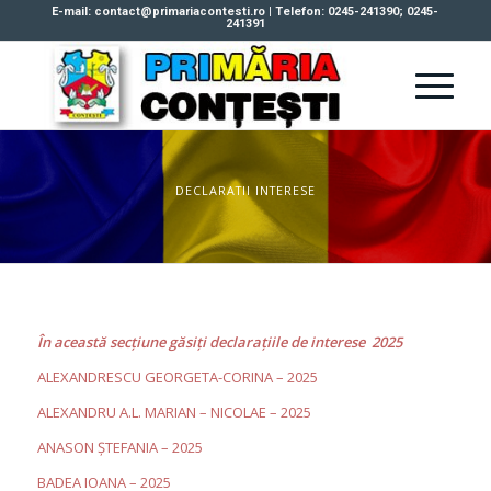
E-mail: contact@primariacontesti.ro | Telefon: 0245-241390; 0245-
241391
DECLARATII INTERESE
În această secţiune găsiţi declaraţiile de interese 2025
ALEXANDRESCU GEORGETA-CORINA – 2025
ALEXANDRU A.L. MARIAN – NICOLAE – 2025
ANASON ȘTEFANIA – 2025
BADEA IOANA – 2025