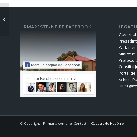
Ofertă vânzare nr.28-2026
URMARESTE-NE PE FACEBOOK
LEGATU
Guvernul
Presedint
Parlament
Ministere
Prefectur
Mergi la pagina de Facebook
Consiliul
Portal de 
Join our Facebook community
Achititii P
FiiPregatit
© Copyright - Primaria comunei Contesti |
Gazduit de HostX.ro