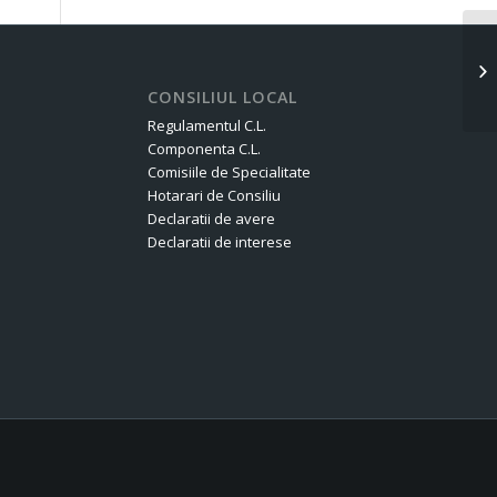
An
CONSILIUL LOCAL
Regulamentul C.L.
Componenta C.L.
Comisiile de Specialitate
Hotarari de Consiliu
Declaratii de avere
Declaratii de interese