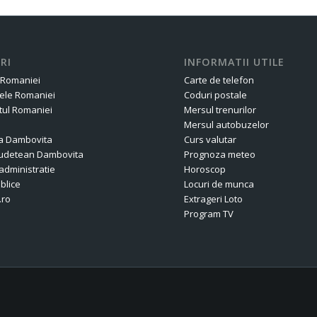
RI
INFORMATII UTILE
 Romaniei
Carte de telefon
ele Romaniei
Coduri postale
ul Romaniei
Mersul trenurilor
Mersul autobuzelor
a Dambovita
Curs valutar
 Judetean Dambovita
Prognoza meteo
administratie
Horoscop
ublice
Locuri de munca
.ro
Extrageri Loto
Program TV