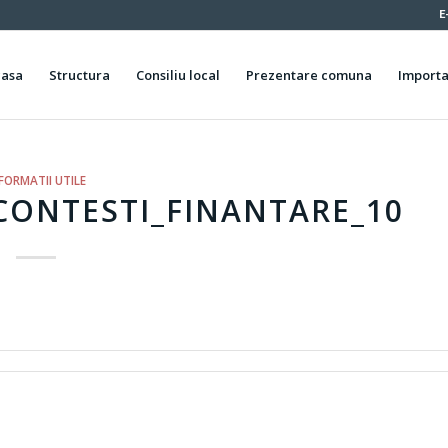
E
casa
Structura
Consiliu local
Prezentare comuna
Importa
FORMATII UTILE
CONTESTI_FINANTARE_10