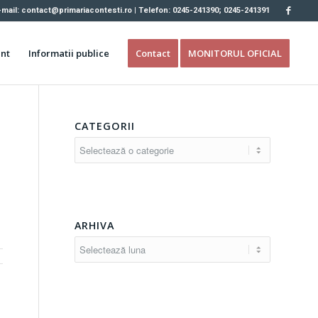
-mail: contact@primariacontesti.ro | Telefon: 0245-241390; 0245-241391
nt
Informatii publice
Contact
MONITORUL OFICIAL
CATEGORII
Categorii
ARHIVA