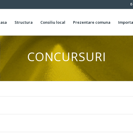
E
casa
Structura
Consiliu local
Prezentare comuna
Importa
CONCURSURI
U