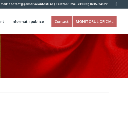
-mail: contact@primariacontesti.ro | Telefon: 0245-241390; 0245-241391
nt
Informatii publice
Contact
MONITORUL OFICIAL