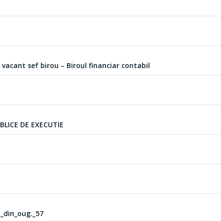
vacant sef birou – Biroul financiar contabil
BLICE DE EXECUTIE
 j_din_oug._57