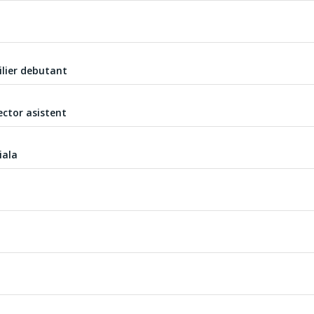
ilier debutant
ector asistent
iala