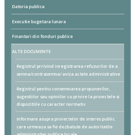
Datoria publica
Executie bugetara lunara
Finantari din fonduri publice
ALTE DOCUMENTE
Registrul prrivind inregistrarea refuzurilor de a
semna/contrasemna/ aviza actele administrative
Registrul pentru consemnarea propunerilor,
sugestiilor sau opiniilor cu privire la proiectele si
dispozitiile cu caracter normativ
Informare asupra proiectelor de interes public
care urmeaza sa fie dezbatute de autoritatile
administratiei publice locale