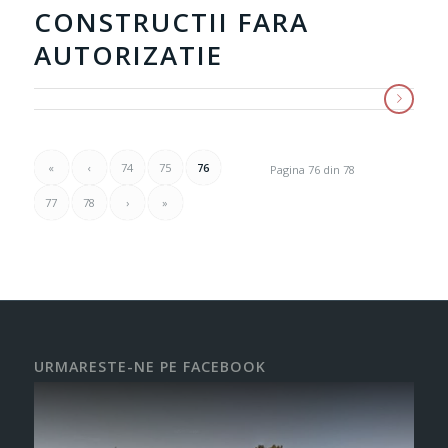
CONSTRUCTII FARA
AUTORIZATIE
«
‹
74
75
76
Pagina 76 din 78
77
78
›
»
URMARESTE-NE PE FACEBOOK