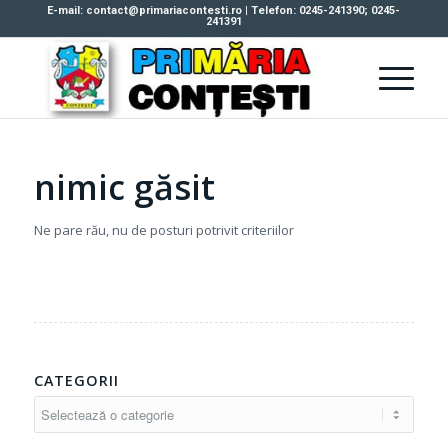
E-mail: contact@primariacontesti.ro | Telefon: 0245-241390; 0245-
241391
nimic găsit
Ne pare rău, nu de posturi potrivit criteriilor
CATEGORII
Categorii