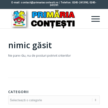
E-mail: contact@primariacontesti.ro | Telefon: 0245-241390; 0245-
241391
nimic găsit
Ne pare rău, nu de posturi potrivit criteriilor
CATEGORII
Categorii