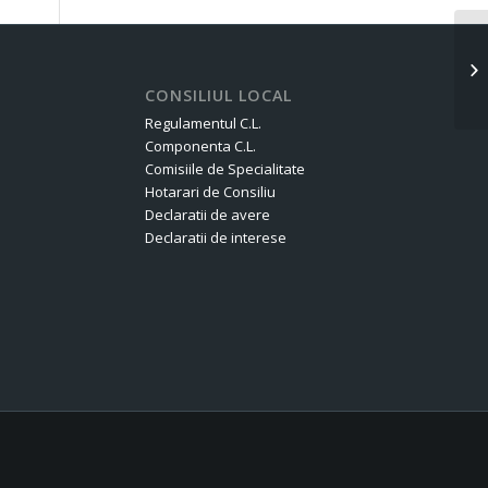
Pr
pr
do
CONSILIUL LOCAL
Regulamentul C.L.
Componenta C.L.
Comisiile de Specialitate
Hotarari de Consiliu
Declaratii de avere
Declaratii de interese