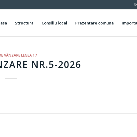
E
casa
Structura
Consiliu local
Prezentare comuna
Importa
DE VÂNZARE LEGEA 17
ZARE NR.5-2026