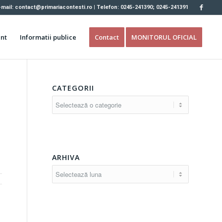
-mail: contact@primariacontesti.ro | Telefon: 0245-241390; 0245-241391
nt
Informatii publice
Contact
MONITORUL OFICIAL
CATEGORII
Categorii
ARHIVA