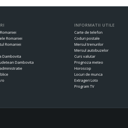
RI
INFORMATII UTILE
 Romaniei
Carte de telefon
ele Romaniei
Coduri postale
ul Romaniei
Mersul trenurilor
Mersul autobuzelor
a Dambovita
Curs valutar
 Judetean Dambovita
Prognoza meteo
administratie
Horoscop
ublice
Locuri de munca
.ro
Extrageri Loto
Program TV