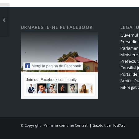
Ofertă vânzare nr.4-2026
URMARESTE-NE PE FACEBOOK
LEGATU
Guvernul
Presedint
Parlament
Ministere
Prefectur
Mergi la pagina de Facebook
Consiliul
Portal de 
Join our Facebook community
Achititii P
FiiPregatit
© Copyright - Primaria comunei Contesti |
Gazduit de HostX.ro