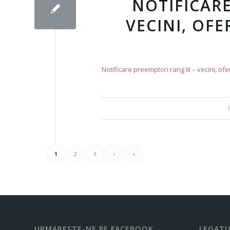
NOTIFICARE
VECINI, OFE
Notificare preemptori rang III – vecini, of
1
2
3
›
»
URMARESTE-NE PE FACEBOOK
LEGATU