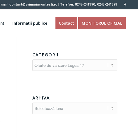
-mail: contact@primariacontesti.ro | Telefon: 0245-241390; 0245-241391
nt
Informatii publice
Contact
MONITORUL OFICIAL
CATEGORII
Categorii
ARHIVA