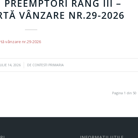
 PREEMPTORI RANG III –
RTĂ VÂNZARE NR.29-2026
ertă vânzare nr.29-2026
/
IULIE 14, 2026
DE
CONTESTI PRIMARIA
Pagina 1 din 50
RI
INFORMATII UTILE