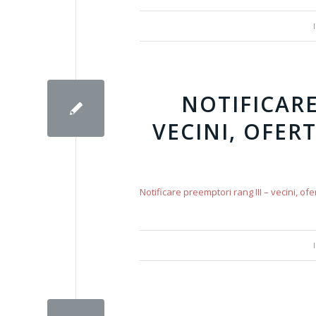
NOTIFICARE
VECINI, OFER
Notificare preemptori rang III – vecini, of