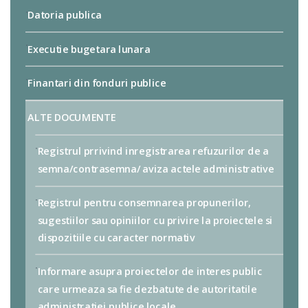
Datoria publica
Executie bugetara lunara
Finantari din fonduri publice
ALTE DOCUMENTE
Registrul prrivind inregistrarea refuzurilor de a
semna/contrasemna/ aviza actele administrative
Registrul pentru consemnarea propunerilor,
sugestiilor sau opiniilor cu privire la proiectele si
dispozitiile cu caracter normativ
Informare asupra proiectelor de interes public
care urmeaza sa fie dezbatute de autoritatile
administratiei publice locale