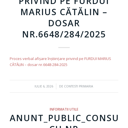
PRIVIND PE FURDUI
MARIUS CĂTĂLIN –
DOSAR
NR.6648/284/2025
Proces verbal afișare înștiințare privind pe FURDUI MARIUS
CĂTĂLIN – dosar nr.6648-284-2025
/
IULIE 6, 2026
DE
CONTESTI PRIMARIA
INFORMATII UTILE
ANUNT_PUBLIC_CONSULT