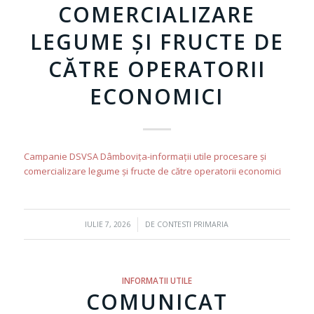
COMERCIALIZARE
LEGUME ȘI FRUCTE DE
CĂTRE OPERATORII
ECONOMICI
Campanie DSVSA Dâmbovița-informații utile procesare și
comercializare legume și fructe de către operatorii economici
/
IULIE 7, 2026
DE
CONTESTI PRIMARIA
INFORMATII UTILE
COMUNICAT