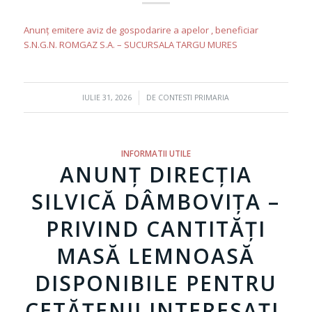
Anunț emitere aviz de gospodarire a apelor , beneficiar
S.N.G.N. ROMGAZ S.A. – SUCURSALA TARGU MURES
/
IULIE 31, 2026
DE
CONTESTI PRIMARIA
INFORMATII UTILE
ANUNȚ DIRECȚIA
SILVICĂ DÂMBOVIȚA –
PRIVIND CANTITĂȚI
MASĂ LEMNOASĂ
DISPONIBILE PENTRU
CETĂȚENII INTERESAȚI,