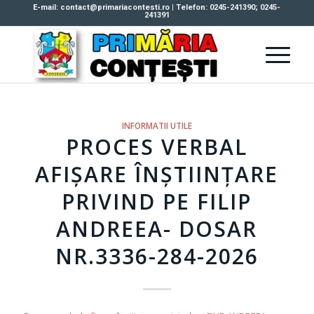
E-mail: contact@primariacontesti.ro | Telefon: 0245-241390; 0245-
241391
INFORMATII UTILE
PROCES VERBAL
AFIȘARE ÎNȘTIINȚARE
PRIVIND PE FILIP
ANDREEA- DOSAR
NR.3336-284-2026