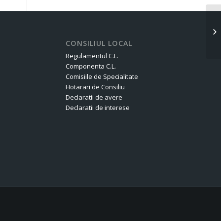
MI
17
CONSILIUL LOCAL
Regulamentul C.L.
Componenta C.L.
Comisiile de Specialitate
Hotarari de Consiliu
Declaratii de avere
Declaratii de interese