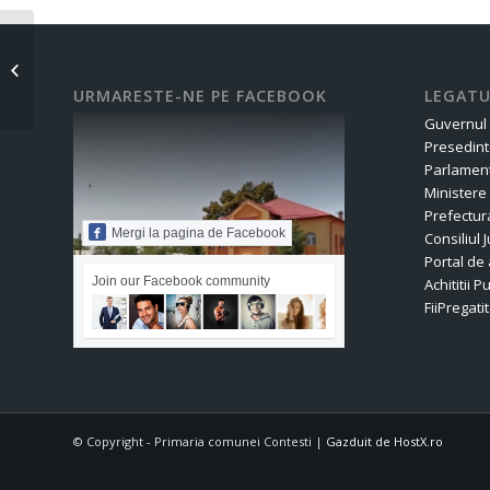
Ofertă vânzare nr.25/2025
URMARESTE-NE PE FACEBOOK
LEGATU
Guvernul
Presedint
Parlament
Ministere
Prefectur
Mergi la pagina de Facebook
Consiliul
Portal de 
Join our Facebook community
Achititii P
FiiPregatit
© Copyright - Primaria comunei Contesti |
Gazduit de HostX.ro