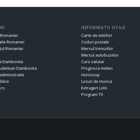
RI
INFORMATII UTILE
 Romaniei
Carte de telefon
ele Romaniei
Coduri postale
ul Romaniei
Mersul trenurilor
Mersul autobuzelor
a Dambovita
Curs valutar
 Judetean Dambovita
Prognoza meteo
administratie
Horoscop
ublice
Locuri de munca
.ro
Extrageri Loto
Program TV