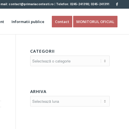
-mail: contact@primariacontesti.ro | Telefon: 0245-241390; 0245-241391
nt
Informatii publice
Contact
MONITORUL OFICIAL
CATEGORII
Categorii
ARHIVA