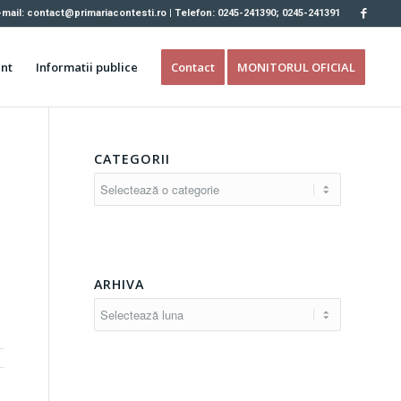
-mail: contact@primariacontesti.ro | Telefon: 0245-241390; 0245-241391
nt
Informatii publice
Contact
MONITORUL OFICIAL
CATEGORII
Categorii
ARHIVA