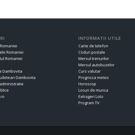
RI
INFORMATII UTILE
 Romaniei
Carte de telefon
ele Romaniei
Coduri postale
ul Romaniei
Mersul trenurilor
Mersul autobuzelor
a Dambovita
Curs valutar
 Judetean Dambovita
Prognoza meteo
administratie
Horoscop
ublice
Locuri de munca
.ro
Extrageri Loto
Program TV