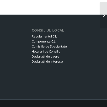
Co
pi
CONSILIUL LOCAL
Regulamentul C.L.
Componenta C.L.
Comisiile de Specialitate
Hotarari de Consiliu
Declaratii de avere
Declaratii de interese