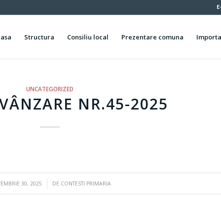
E
casa
Structura
Consiliu local
Prezentare comuna
Importa
UNCATEGORIZED
VÂNZARE NR.45-2025
/
TEMBRIE 30, 2025
DE
CONTESTI PRIMARIA