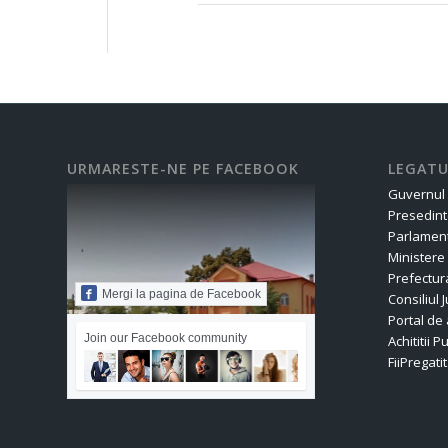
URMARESTE-NE PE FACEBOOK
LEGATU
Guvernul
Presedint
Parlament
Ministere
Prefectur
Mergi la pagina de Facebook
Consiliul
Portal de 
Join our Facebook community
Achititii P
FiiPregatit