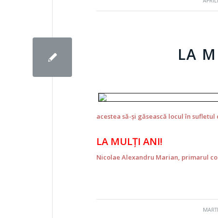
/
APRILI
LA M
acestea să-şi găsească locul în suflet
LA MULŢI ANI!
Nicolae Alexandru Marian, primarul co
/
MARTI