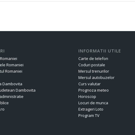
RI
INFORMATII UTILE
 Romaniei
Carte de telefon
ele Romaniei
Coduri postale
ul Romaniei
Mersul trenurilor
Mersul autobuzelor
a Dambovita
Curs valutar
 Judetean Dambovita
Prognoza meteo
administratie
Horoscop
ublice
Locuri de munca
.ro
Extrageri Loto
Program TV