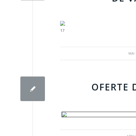
17
/
MAI 
OFERTE 