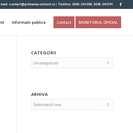
-mail: contact@primariacontesti.ro | Telefon: 0245-241390; 0245-241391
nt
Informatii publice
Contact
MONITORUL OFICIAL
CATEGORII
Categorii
ARHIVA