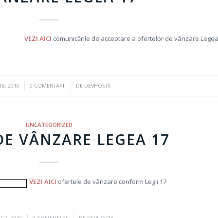
VEZI AICI
comunicările de acceptare a ofertelor de vânzare Lege
/
18, 2015
0 COMENTARII
DE
DEVHOSTX
UNCATEGORIZED
DE VÂNZARE LEGEA 17
VEZI AICI
ofertele de vânzare conform Legii 17