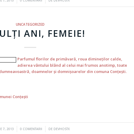
/
E 7, 2015
0 COMENTARII
DE
DEVHOSTX
UNCATEGORIZED
ULŢI ANI, FEMEIE!
Parfumul florilor de primăvară, roua dimineţilor calde,
adierea vântului blând al celui mai frumos anotimp, toate
ul dumneavoastră, doamnelor şi domnişoarelor din comuna Conţeşti.
munei Conţeşti
/
E 7, 2013
0 COMENTARII
DE
DEVHOSTX