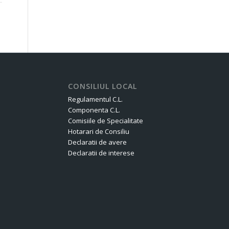
CONSILIUL LOCAL
Regulamentul C.L.
Componenta C.L.
Comisiile de Specialitate
Hotarari de Consiliu
Declaratii de avere
Declaratii de interese