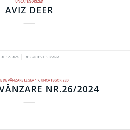
UNCATEGORIZED
AVIZ DEER
/
IULIE 2, 2024
DE
CONTESTI PRIMARIA
E DE VÂNZARE LEGEA 17
,
UNCATEGORIZED
VÂNZARE NR.26/2024