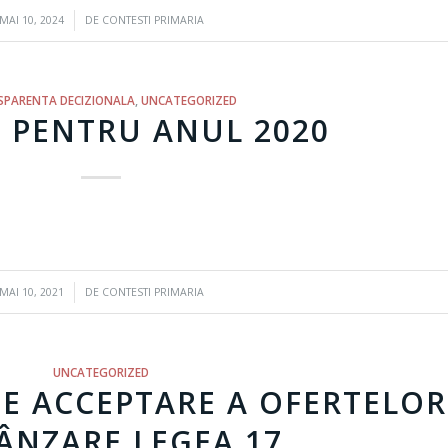
/
MAI 10, 2024
DE
CONTESTI PRIMARIA
SPARENTA DECIZIONALA
,
UNCATEGORIZED
 PENTRU ANUL 2020
/
MAI 10, 2021
DE
CONTESTI PRIMARIA
UNCATEGORIZED
E ACCEPTARE A OFERTELOR
ÂNZARE LEGEA 17